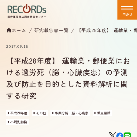
MENU
CLOSE
ホーム
研究報告書一覧
【平成28年度】 運輸業
2017.09.18
【平成28年度】 運輸業・郵便業にお
ける過労死（脳・心臓疾患）の予測
及び防止を目的とした資料解析に関
する研究
平成28年度
その他
事案分析：脳・心疾患
重点業種
不規則勤務