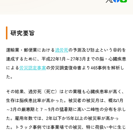
研究要旨
運輸業・郵便業における
過労死
の予測及び防止という目的を
達成するために、平成22年1月～27年3月までの脳・心臓疾患
による
労災認定事案
の労災調査復命書より465事例を解析し
た。
その結果、過労死（死亡）はどの業種も心臓疾患率が高く、
生存は脳疾患比率が高かった。被災者の被災月は、概ね1月
～3月の厳寒期と７～9月の猛暑期に高い二峰性の分布を示し
た。雇用年数では、2年以下か15年以上の被災率が高かっ
た。トラック事例では事業場での被災、特に荷扱い中に生じ