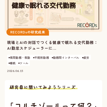
RECORDsの研究成果
現場とAIの対話でつくる健康で眠れる交代勤務：
AI勤怠スケジューラーに...
夜間勤務・夜勤
不規則勤務
勤務間インターバル
疲労
睡眠
ツール
2026.06.15