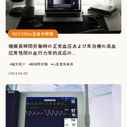
RECORDs注目の研究
模擬長時間労働時の正常血圧および未治療の高血
圧男性間の血行力学的反応の...
論文紹介
長時間労働
心血管系負担
2024.06.03