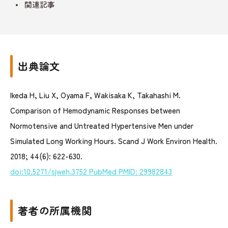
関連記事
出典論文
Ikeda H, Liu X, Oyama F, Wakisaka K, Takahashi M.
Comparison of Hemodynamic Responses between
Normotensive and Untreated Hypertensive Men under
Simulated Long Working Hours. Scand J Work Environ Health.
2018; 44(6): 622-630.
doi:10.5271/sjweh.3752 PubMed PMID: 29982843
著者の所属機関