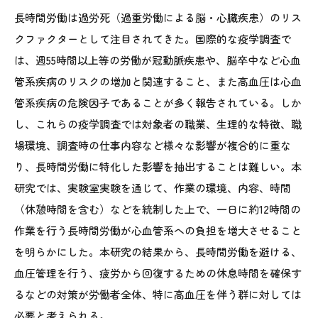
長時間労働は過労死（過重労働による脳・心臓疾患）のリス
クファクターとして注目されてきた。国際的な疫学調査で
は、週55時間以上等の労働が冠動脈疾患や、脳卒中など心血
管系疾病のリスクの増加と関連すること、また高血圧は心血
管系疾病の危険因子であることが多く報告されている。しか
し、これらの疫学調査では対象者の職業、生理的な特徴、職
場環境、調査時の仕事内容など様々な影響が複合的に重な
り、長時間労働に特化した影響を抽出することは難しい。本
研究では、実験室実験を通じて、作業の環境、内容、時間
（休憩時間を含む）などを統制した上で、一日に約12時間の
作業を行う長時間労働が心血管系への負担を増大させること
を明らかにした。本研究の結果から、長時間労働を避ける、
血圧管理を行う、疲労から回復するための休息時間を確保す
るなどの対策が労働者全体、特に高血圧を伴う群に対しては
必要と考えられる。