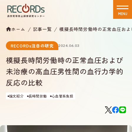
MENU
CLOSE
ホーム
記事一覧
模擬長時間労働時の正常血圧およ
RECORDs注目の研究
2024.06.03
模擬長時間労働時の正常血圧および
未治療の高血圧男性間の血行力学的
反応の比較
論文紹介
長時間労働
心血管系負担