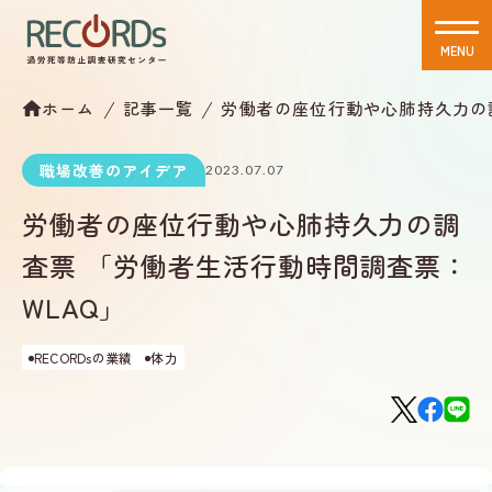
MENU
CLOSE
ホーム
記事一覧
労働者の座位行動や心肺持久力の
職場改善のアイデア
2023.07.07
労働者の座位行動や心肺持久力の調
査票 「労働者生活行動時間調査票：
WLAQ」
RECORDsの業績
体力