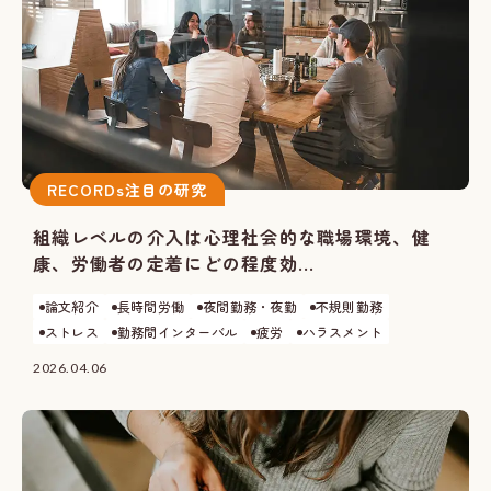
RECORDs注目の研究
組織レベルの介入は心理社会的な職場環境、健
康、労働者の定着にどの程度効...
論文紹介
長時間労働
夜間勤務・夜勤
不規則勤務
ストレス
勤務間インターバル
疲労
ハラスメント
2026.04.06