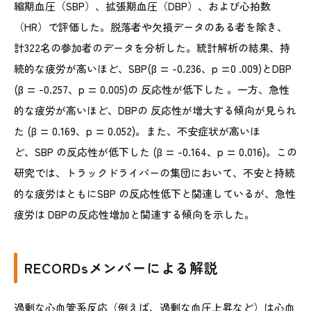
縮期血圧（
SBP
）、拡張期血圧（
DBP
）、および心拍数
（
HR
）で評価した。脱落者や欠損データのある者を除き、
計
322
名の参加者のデータを分析した。統計解析の結果、持
続的な疲労が高いほど、
SBP(
β
= -0.236
、
p =0 .009)
と
DBP
(
β
= -0.257
、
p = 0.005)の 反応性が低下した
。一方、急性
的な疲労が高いほど
、DBPの
反応性が増大する傾向が見られ
た
(
β
= 0.169
、
p = 0.052)
。また、不安症状が高いほ
ど、
SBP の
反応性が低下した
(
β
= -0.164
、
p = 0.016)
。この
研究では、トラックドライバーの集団において、不安と持続
的な疲労はともに
SBP の
反応性低下と関連しているが、急性
疲労は
DBPの反応性増加と関連する
傾向を示した。
RECORDsメンバーによる解説
過剰な心血管系反応（例えば、過剰な血圧上昇など）は心血