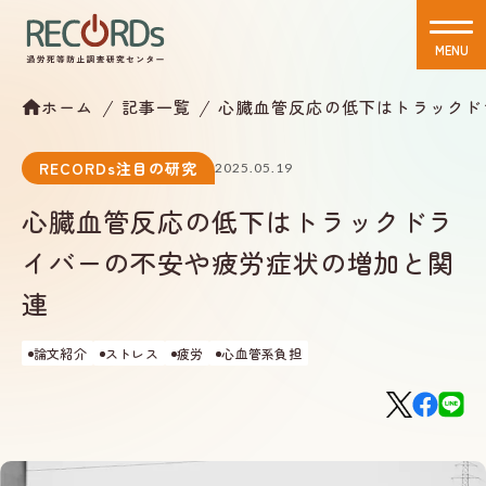
MENU
CLOSE
ホーム
記事一覧
心臓血管反応の低下はトラックド
RECORDs注目の研究
2025.05.19
心臓血管反応の低下はトラックドラ
イバーの不安や疲労症状の増加と関
連
論文紹介
ストレス
疲労
心血管系負担