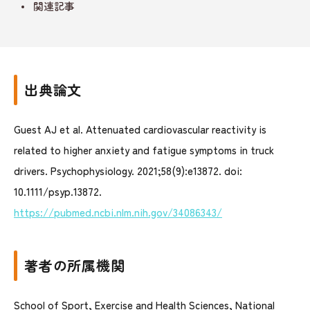
関連記事
出典論文
Guest AJ et al.
Attenuated cardiovascular reactivity is
related to higher anxiety and fatigue symptoms in truck
drivers. Psychophysiology. 2021;58(9):e13872. doi:
10.1111/psyp.13872.
https://pubmed.ncbi.nlm.nih.gov/34086343/
著者の所属機関
School of Sport, Exercise and Health Sciences, National