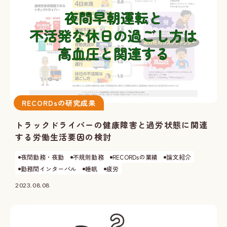
RECORDsの研究成果
トラックドライバーの健康障害と過労状態に関連
する労働生活要因の検討
夜間勤務・夜勤
不規則勤務
RECORDsの業績
論文紹介
勤務間インターバル
睡眠
疲労
2023.08.08