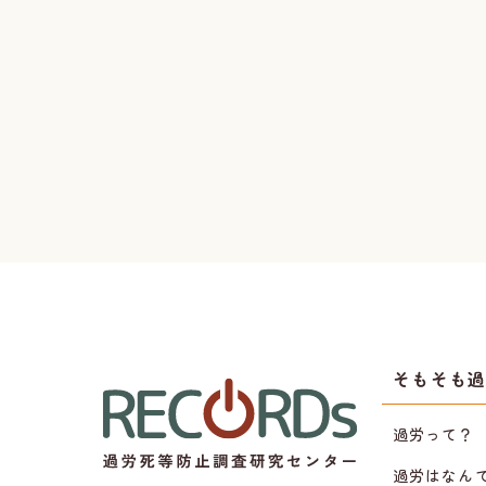
そもそも
過労って？
過労はなん