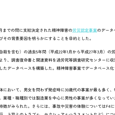
年3月までの間に支給決定された精神障害の
労災認定事案
のデータ
びその背景要因を明らかにすることを目的とした。
殺を含む）の過去5年間（平成22年1月から平成27年3月）の
より、調査復命書と関連資料を過労死等調査研究センターに収
したデータベースを構築した。精神障害事案でデータベース化され
体において、男女を問わず発症時に30歳代の事案が最も多く、
た。業種・職種別では製造業を中心に男性の事案が多くなってい
特徴がみられた。さらには、事故や災害の体験についてはF4
行、上司とのトラブル、セクシュアルハラスメントなど）につ