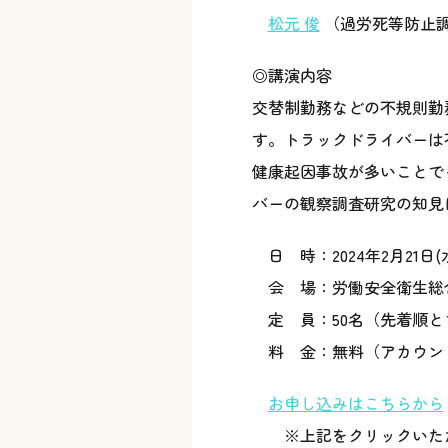
松元 俊
（過労死等防止調
◎講演内容
交替制勤務などの不規則勤
す。トラックドライバーは
健康起因事故が多いことで
バーの観察調査研究の知見
日 時：2024年2月21日(水)
会 場：労働安全衛生総合研
定 員：50名（先着順と
料 金：無料（アカウン
お申し込みはこちらから
※上記をクリックいただく