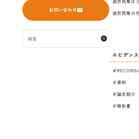
過労死等は
お問い合わせ
過労死等の
エビデン
＃RECORD
＃資料
＃論文紹介
＃報告書