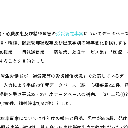
の脳・心臓疾患及び精神障害の
労災認定事案
についてデータベース
種・職種、健康管理状況等及び出来事別の経年変化を検討する
支援業」「情報通信業」「宿泊業，飲食サービス業」「医療，
することを目的とした。
）厚生労働省が「過労死等の労災補償状況」で公表しているデ
入力により平成29年度データベース（脳・心臓疾患253件、精
を受け平成22～28年度データベースの補完、（3）上記(1)と(
280件、精神障害3,517件）とした。
疾患事案については昨年度の報告と同様、男性が95%超、発症
心臓疾患等が約4割、最も多い疾患は脳内出血で約3割だったが