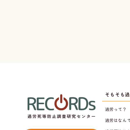
そもそも
過労って？
過労はなん