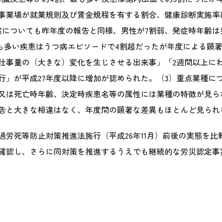
事業場が就業規則及び賃金規程を有する割合、健康診断実施率は
案についても昨年度の報告と同様、男性が7割弱、発症時年齢は男
最も多い疾患はうつ病エピソードで4割超だったが年度による顕
仕事量の（大きな）変化を生じさせる出来事」「2週間以上に
行」が平成27年度以降に増加が認められた。（3）重点業種に
又は死亡時年齢、決定時疾患名等の属性には業種の特徴が見られ
告と大きな相違はなく、年度間の顕著な差異もほとんど見られ
過労死等防止対策推進法施行（平成26年11月）前後の実態を
確認し、さらに同対策を推進するうえでも継続的な労災認定事