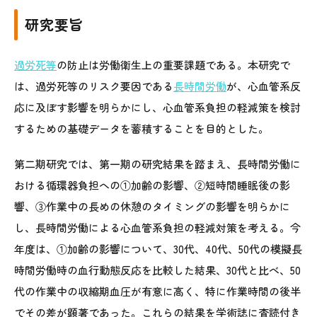
研究要旨
過労死等
の防止は労働衛生上の重要課題である。本研究で
は、過労死等のリスク要因である
長時間労働
が、心血管系反
応に及ぼす影響を明らかにし、心血管系負担の軽減策を検討
するための基礎データを蓄積することを目的とした。
第二期研究では、第一期の研究結果を踏まえ、長時間労働に
おける循環器負担への①加齢の影響、②短時間睡眠後の影
響、③作業中の長めの休憩のタイミングの影響を明らかに
し、長時間労働による心血管系負担の軽減対策を考える。今
年度は、①加齢の影響について、30代、40代、50代の模擬長
時間労働時の血行動態反応を比較した結果、30代と比べ、50
代の作業中の収縮期血圧が有意に高く、特に作業時間の後半
でその差が顕著であった。これらの結果を学術誌に査読付き