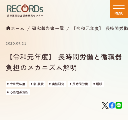
MENU
CLOSE
ホーム
研究報告書一覧
【令和元年度】 長時間労
2020.09.21
【令和元年度】 長時間労働と循環器
負担のメカニズム解明
令和元年度
劉 欣欣
実験研究
長時間労働
睡眠
心血管系負担