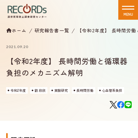
MENU
CLOSE
ホーム
研究報告書一覧
【令和2年度】 長時間労
2021.09.20
【令和2年度】 長時間労働と循環器
負担のメカニズム解明
令和2年度
劉 欣欣
実験研究
長時間労働
心血管系負担