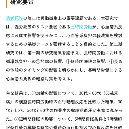
研究要旨
過労死等
の防止は労働衛生上の重要課題である。本研究で
は、過労死等のリスク要因である
長時間労働
が、心血管系反
応に及ぼす影響を明らかにし、心血管系負担の軽減策を検討
するための基礎データを蓄積することを目的とした。第二期
研究では、第一期の研究結果を踏まえ、長時間労働における
循環器負担への①加齢の影響、②短時間睡眠の影響、③長め
の休憩のタイミングの影響を明らかにし、長時間労働による
心血管系負担の軽減対策を考える。
主な結果は、①加齢の影響について、30代～60代（65歳未
満）の模擬長時間労働時の血行動態反応を比較した結果、30
代と比べ、50代と60代の作業中の収縮期血圧が有意に高かっ
た。②短時間睡眠の影響について、5時間睡眠条件と7時間睡
眠条件後の模擬長時間労働時の血行動態及び心理反応を比較