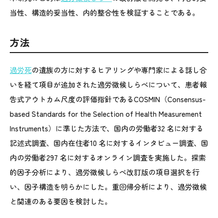
当性、構造的妥当性、内的整合性を検証することである。
方法
過労死
の遺族の方に対するヒアリングや専門家による話し合
いを経て項目が追加された過労徴候しらべについて、患者報
告式アウトカム尺度の評価指針であるCOSMIN（Consensus-
based Standards for the Selection of Health Measurement
Instruments）に準じた方法で、国内の労働者32 名に対する
記述式調査、国内在住者10 名に対するインタビュー調査、国
内の労働者297 名に対するオンライン調査を実施した。探索
的因子分析により、過労徴候しらべ改訂版の項目選択を行
い、因子構造を明らかにした。重回帰分析により、過労徴候
と関連のある要因を検討した。