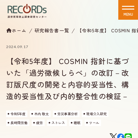
MENU
CLOSE
ホーム
研究報告書一覧
【令和5年度】 COSMI
2024.09.17
【令和5年度】 COSMIN 指針に基づ
いた「過労徴候しらべ」の改訂－改
訂版尺度の開発と内容的妥当性、構
造的妥当性及び内的整合性の検証－
令和5年度
木内 敬太
労災事案分析
現場介入研究
長時間労働
疲労
ストレス
睡眠
ツール