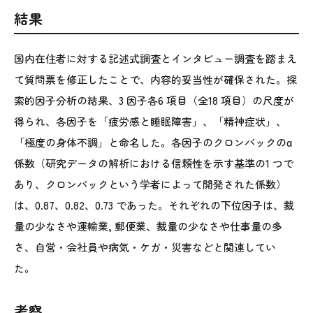
結果
国内在住者に対する記述式調査とインタビュー調査を踏まえ
て質問票を修正したことで、内容的妥当性が確保された。探
索的因子分析の結果、3 因子各6 項目（全18 項目）の尺度が
得られ、各因子を「疲労感と睡眠障害」、「精神症状」、
「極度の身体不調」と命名した。各因子のクロンバックのα
係数（研究データの解析における信頼性を示す基準の1 つで
あり、クロンバックという学者によって開発された係数）
は、0.87、0.82、0.73 であった。それぞれの下位因子は、裁
量の少なさや運輸業, 郵便業、裁量の少なさや仕事量の多
さ、自営・会社員や病気・ケガ・災害などと関連してい
た。
考察