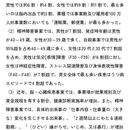
男性では約6 割：約4 割、女性では約9 割：約1 割で、最も多
いのは脳内出血で約3 割、業種では事案数及び雇用者100 万
人対事案数においても「運輸業，郵便業」が最も多かった。
（2）精神障害事案では、男性が7 割弱、発症時年齢は男性
が40～49 歳、女性が30～39 歳で多く、自殺事案では男性が
95%超を占め40～49 歳に多く、女性は20 代と30 代で7 割超
を占め、男性は気分[感情]障害（F30～F39）が6 割弱に対し
女性は神経症性障害，ストレス関連障害及び身体表現性障害
（F40～F48）が7 割超で、男女全体で最も多い疾患はうつ病
エピソードで4 割超であった。
（3）近年、脳・心臓疾患事案では、事業場が就業規則及び
賃金規程を有する割合、健康診断実施率が増加、また、精神
障害事案では、具体的出来事の「仕事内容・仕事量の（大き
な）変化を生じさせる出来事」、「2 週間以上にわたる連続
勤務」、「（ひどい）嫌がらせ、いじめ、又は暴行」が増加