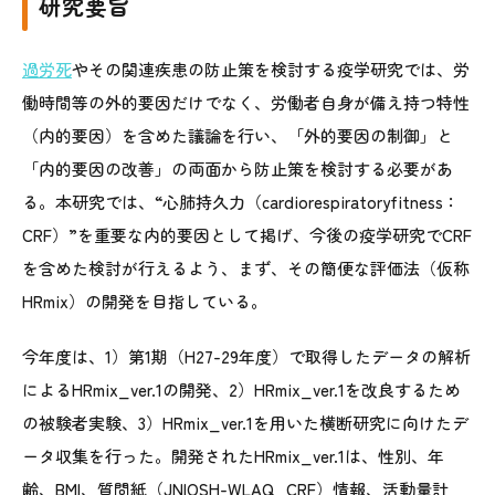
研究要旨
過労死
やその関連疾患の防止策を検討する疫学研究では、労
働時間等の外的要因だけでなく、労働者自身が備え持つ特性
（内的要因）を含めた議論を行い、「外的要因の制御」と
「内的要因の改善」の両面から防止策を検討する必要があ
る。本研究では、“心肺持久力（cardiorespiratoryfitness：
CRF）”を重要な内的要因として掲げ、今後の疫学研究でCRF
を含めた検討が行えるよう、まず、その簡便な評価法（仮称
HRmix）の開発を目指している。
今年度は、1）第1期（H27-29年度）で取得したデータの解析
によるHRmix_ver.1の開発、2）HRmix_ver.1を改良するため
の被験者実験、3）HRmix_ver.1を用いた横断研究に向けたデ
ータ収集を行った。開発されたHRmix_ver.1は、性別、年
齢、BMI、質問紙（JNIOSH-WLAQ_CRF）情報、活動量計