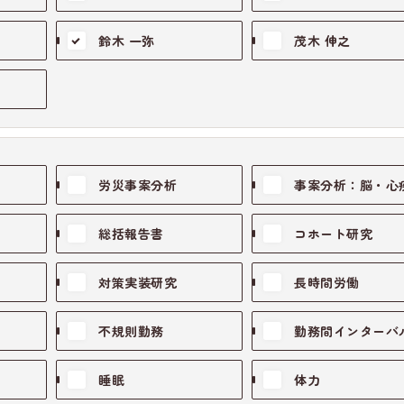
鈴木 一弥
茂木 伸之
労災事案分析
事案分析：脳・心
総括報告書
コホート研究
対策実装研究
長時間労働
不規則勤務
勤務間インターバ
睡眠
体力