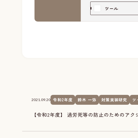
ツール
令和2年度
鈴木 一弥
対策実装研究
ツ
2021.09.20
【令和2年度】 過労死等の防止のためのア