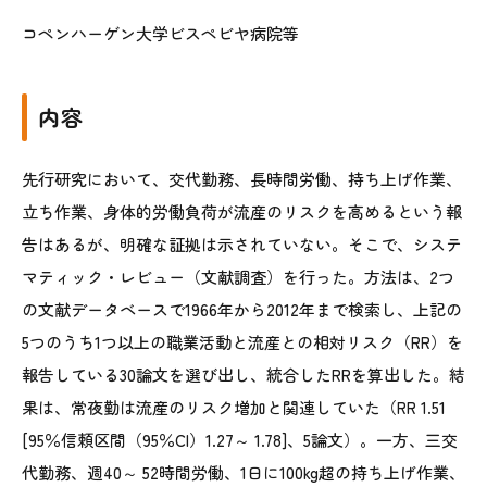
コペンハーゲン大学ビスペビヤ病院等
内容
先行研究において、交代勤務、長時間労働、持ち上げ作業、
立ち作業、身体的労働負荷が流産のリスクを高めるという報
告はあるが、明確な証拠は示されていない。そこで、システ
マティック・レビュー（文献調査）を行った。方法は、2つ
の文献データベースで1966年から2012年まで検索し、上記の
5つのうち1つ以上の職業活動と流産との相対リスク（RR）を
報告している30論文を選び出し、統合したRRを算出した。結
果は、常夜勤は流産のリスク増加と関連していた（RR 1.51
[95％信頼区間（95％CI）1.27～ 1.78]、5論文）。一方、三交
代勤務、週40～ 52時間労働、1日に100kg超の持ち上げ作業、