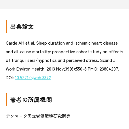
出典論文
Garde AH et al. Sleep duration and ischemic heart disease
and all-cause mortality: prospective cohort study on effects
of tranquilizers/hypnotics and perceived stress. Scand J
Work Environ Health. 2013 Nov;39(6):550-8 PMID: 23804297.
DOI:
10.5271/sjweh.3372
著者の所属機関
デンマーク国立労働環境研究所等