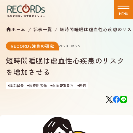
MENU
CLOSE
ホーム
記事一覧
短時間睡眠は虚血性心疾患のリス
RECORDs注目の研究
2023.08.25
短時間睡眠は虚血性心疾患のリスク
を増加させる
論文紹介
長時間労働
心血管系負担
睡眠