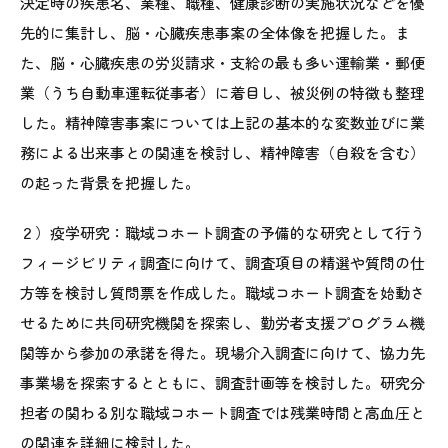
決定時の疾患名、業種、職種、健康診断の実施状況などを優
先的に集計し、脳・心臓疾患事案の全体像を把握した。ま
た、脳・心臓疾患の労災請求・支給の最も多い運輸業・郵便
業（うち自動車運転従事者）に着目し、被災例の特徴も整理
した。精神障害事案については上記の基本的な変数並びに業
務による出来事との関連を検討し、精神障害（自殺を含む）
の起った背景を把握した。
２）疫学研究：職域コホート調査の予備的な研究として行う
フィージビリティ調査に向けて、調査項目の精選や質問の仕
方等を検討し質問票を作成した。職域コホート調査を始動さ
せるために共同研究機関を探索し、勤労者支援プログラム機
関等から参加の承諾を得た。現場介入調査に向けて、協力先
事業場を探索するとともに、調査計画等を検討した。研究分
担者の関わる別な職域コホート調査では残業時間と高血圧と
の関連を詳細に検討した。