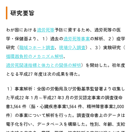
研究要旨
わが国における
過労死等
予防に資するため、過労死等の医
学・保健面より、１）過去の
過労死等事案
の解析、２）疫学
研究（
職域コホート調査
、
現場介入調査
）、３）実験研究（
循環器負担のメカニズム解明
、
過労死関連指標と体力との関係の解明
）を開始した。初年度
となる平成27 年度は次の成果を得た。
１）事案解析：全国の労働局及び労働基準監督署より収集し
た平成22 年１月～平成27 年3 月の労災認定事案の調査復命
書3,564 件（脳・心臓疾患事案1,564 件、精神障害事案2,000
件）の事案について解析を行った。調査復命書上のデータは
電子化を行い、データベースを構築した。性別、年齢、支給