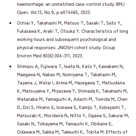
haemorrhage: an unmatched case-control study. BMJ
Open. Vol.13, No.9, p.e074465, 2023.
Ochiai Y, Takahashi M, Matsuo T, Sasaki T, Sato Y,
Fukasawa K, Araki T, Otsuka Y. Characteristics of long
working hours and subsequent psychological and
physical responses: JNIOSH cohort study. Occup
Environ Med 80(6):304-311, 2023.
Shimazu A, Fujiwara T, Iwata N, Kato Y, Kawakami N,
Maegawa N, Nakao M, Nomiyama T, Takahashi M,
Tayama J, Watai I, Arima M, Hasegawa T, Matsudaira
K, Matsuyama Y, Miyazawa Y, Shimada K, Takahashi M,
Watanabe M, Yamaguchi A, Adachi M, Tomida M, Chen
D, Doi S, Hirano S, Isokawa S, Kamijo T, Kobayashi T,
Matsuzaki K, Moridaira N, Nitto Y, Ogawa S, Sakurai M,
Sasaki N, Tobayama M, Yamauchi K, Obikane E,
Odawara M, Sakka M, Takeuchi K, Tokita M. Effects of