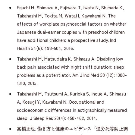
Eguchi H, Shimazu A, Fujiwara T, Iwata N, Shimada K,
Takahashi M, Tokita M, Watai I, Kawakami N. The
effects of workplace psychosocial factors on whether
Japanese dual-earner couples with preschool children
have additional children: a prospective study. Ind
Health 54(6): 498-504, 2016.
Takahashi M, Matsudaira K, Shimazu A. Disabling low
back pain associated with night shift duration: sleep
problems as a potentiator. Am J Ind Med 58 (12): 1300-
1310, 2015.
Takahashi M, Tsutsumi A, Kurioka S, Inoue A, Shimazu
A, Kosugi Y, Kawakami N. Occupational and
socioeconomic differences in actigraphically measured
sleep. J Sleep Res 23(4): 458-462, 2014.
高橋正也. 働き方と健康のエビデンス「過労死等防止調