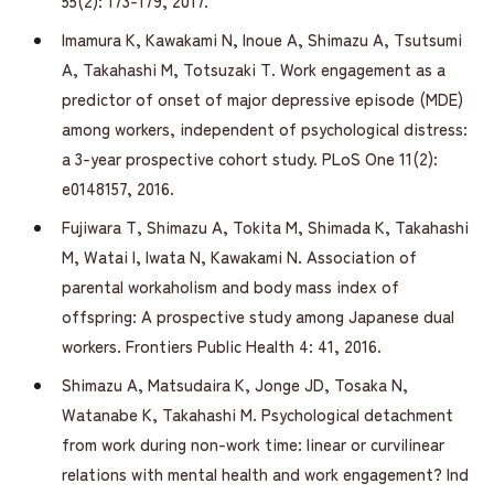
55(2): 173-179, 2017.
Imamura K, Kawakami N, Inoue A, Shimazu A, Tsutsumi
A, Takahashi M, Totsuzaki T. Work engagement as a
predictor of onset of major depressive episode (MDE)
among workers, independent of psychological distress:
a 3-year prospective cohort study. PLoS One 11(2):
e0148157, 2016.
Fujiwara T, Shimazu A, Tokita M, Shimada K, Takahashi
M, Watai I, Iwata N, Kawakami N. Association of
parental workaholism and body mass index of
offspring: A prospective study among Japanese dual
workers. Frontiers Public Health 4: 41, 2016.
Shimazu A, Matsudaira K, Jonge JD, Tosaka N,
Watanabe K, Takahashi M. Psychological detachment
from work during non-work time: linear or curvilinear
relations with mental health and work engagement? Ind