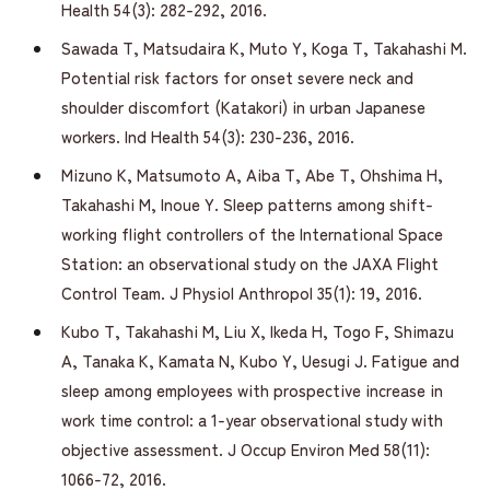
Health 54(3): 282-292, 2016.
Sawada T, Matsudaira K, Muto Y, Koga T, Takahashi M.
Potential risk factors for onset severe neck and
shoulder discomfort (Katakori) in urban Japanese
workers. Ind Health 54(3): 230-236, 2016.
Mizuno K, Matsumoto A, Aiba T, Abe T, Ohshima H,
Takahashi M, Inoue Y. Sleep patterns among shift-
working flight controllers of the International Space
Station: an observational study on the JAXA Flight
Control Team. J Physiol Anthropol 35(1): 19, 2016.
Kubo T, Takahashi M, Liu X, Ikeda H, Togo F, Shimazu
A, Tanaka K, Kamata N, Kubo Y, Uesugi J. Fatigue and
sleep among employees with prospective increase in
work time control: a 1-year observational study with
objective assessment. J Occup Environ Med 58(11):
1066-72, 2016.