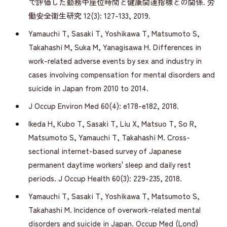
で評価した勤務中座位時間と健康関連指標との関係. 労
働安全衛生研究 12(3): 127-133, 2019.
Yamauchi T, Sasaki T, Yoshikawa T, Matsumoto S,
Takahashi M, Suka M, Yanagisawa H. Differences in
work-related adverse events by sex and industry in
cases involving compensation for mental disorders and
suicide in Japan from 2010 to 2014.
J Occup Environ Med 60(4): e178-e182, 2018.
Ikeda H, Kubo T, Sasaki T, Liu X, Matsuo T, So R,
Matsumoto S, Yamauchi T, Takahashi M. Cross-
sectional internet-based survey of Japanese
permanent daytime workers' sleep and daily rest
periods. J Occup Health 60(3): 229-235, 2018.
Yamauchi T, Sasaki T, Yoshikawa T, Matsumoto S,
Takahashi M. Incidence of overwork-related mental
disorders and suicide in Japan. Occup Med (Lond)