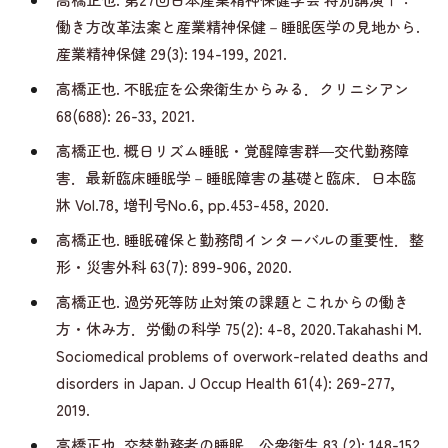
働き方改革法案と産業精神保健－睡眠医学の見地から.
産業精神保健 29(3): 194-199, 2021.
高橋正也. 不眠症を公衆衛生からみる．クリニシアン
68(688): 26-33, 2021.
高橋正也. 概日リズム睡眠・覚醒障害群―交代勤務障
害．最新臨床睡眠学－睡眠障害の基礎と臨床．日本臨
牀 Vol.78, 増刊号No.6, pp.453-458, 2020.
高橋正也. 睡眠確保と勤務間インターバルの重要性．整
形・災害外科 63(7): 899-906, 2020.
高橋正也. 過労死等防止対策の課題とこれからの働き
方・休み方．労働の科学 75(2): 4-8, 2020.Takahashi M.
Sociomedical problems of overwork-related deaths and
disorders in Japan. J Occup Health 61(4): 269-277,
2019.
高橋正也. 交替勤務者の睡眠．公衆衛生 83 (2): 148-152,