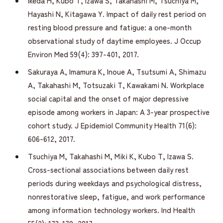
Ikeda H, Kubo T, Izawa S, Takahashi M, Tsuchiya M,
Hayashi N, Kitagawa Y. Impact of daily rest period on
resting blood pressure and fatigue: a one-month
observational study of daytime employees. J Occup
Environ Med 59(4): 397-401, 2017.
Sakuraya A, Imamura K, Inoue A, Tsutsumi A, Shimazu
A, Takahashi M, Totsuzaki T, Kawakami N. Workplace
social capital and the onset of major depressive
episode among workers in Japan: A 3-year prospective
cohort study. J Epidemiol Community Health 71(6):
606-612, 2017.
Tsuchiya M, Takahashi M, Miki K, Kubo T, Izawa S.
Cross-sectional associations between daily rest
periods during weekdays and psychological distress,
nonrestorative sleep, fatigue, and work performance
among information technology workers. Ind Health