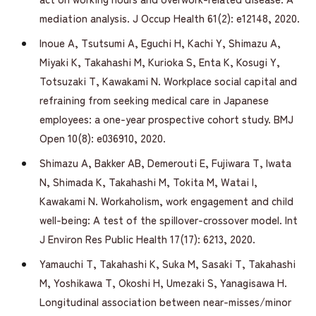
mediation analysis. J Occup Health 61(2): e12148, 2020.
Inoue A, Tsutsumi A, Eguchi H, Kachi Y, Shimazu A,
Miyaki K, Takahashi M, Kurioka S, Enta K, Kosugi Y,
Totsuzaki T, Kawakami N. Workplace social capital and
refraining from seeking medical care in Japanese
employees: a one-year prospective cohort study. BMJ
Open 10(8): e036910, 2020.
Shimazu A, Bakker AB, Demerouti E, Fujiwara T, Iwata
N, Shimada K, Takahashi M, Tokita M, Watai I,
Kawakami N. Workaholism, work engagement and child
well-being: A test of the spillover-crossover model. Int
J Environ Res Public Health 17(17): 6213, 2020.
Yamauchi T, Takahashi K, Suka M, Sasaki T, Takahashi
M, Yoshikawa T, Okoshi H, Umezaki S, Yanagisawa H.
Longitudinal association between near-misses/minor