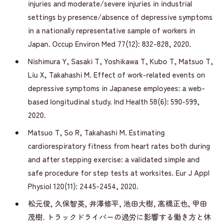
injuries and moderate/severe injuries in industrial
settings by presence/absence of depressive symptoms
in a nationally representative sample of workers in
Japan. Occup Environ Med 77(12): 832-828, 2020.
Nishimura Y, Sasaki T, Yoshikawa T, Kubo T, Matsuo T,
Liu X, Takahashi M. Effect of work-related events on
depressive symptoms in Japanese employees: a web-
based longitudinal study. Ind Health 58(6): 590-599,
2020.
Matsuo T, So R, Takahashi M. Estimating
cardiorespiratory fitness from heart rates both during
and after stepping exercise: a validated simple and
safe procedure for step tests at worksites. Eur J Appl
Physiol 120(11): 2445-2454, 2020.
松元俊, 久保智英, 井澤修平, 池田大樹, 高橋正也, 甲田
茂樹. トラックドライバーの過労に影響する働き方と休