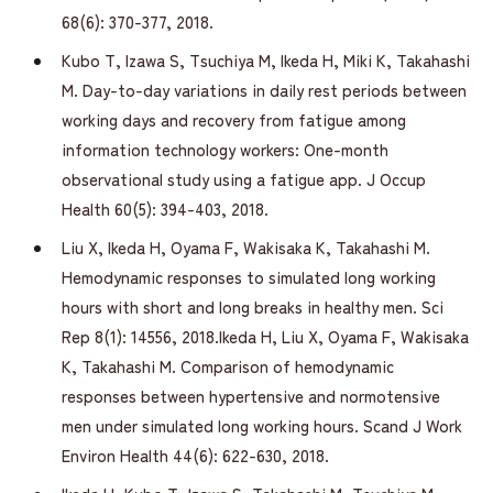
68(6): 370-377, 2018.
Kubo T, Izawa S, Tsuchiya M, Ikeda H, Miki K, Takahashi
M. Day-to-day variations in daily rest periods between
working days and recovery from fatigue among
information technology workers: One-month
observational study using a fatigue app. J Occup
Health 60(5): 394-403, 2018.
Liu X, Ikeda H, Oyama F, Wakisaka K, Takahashi M.
Hemodynamic responses to simulated long working
hours with short and long breaks in healthy men. Sci
Rep 8(1): 14556, 2018.Ikeda H, Liu X, Oyama F, Wakisaka
K, Takahashi M. Comparison of hemodynamic
responses between hypertensive and normotensive
men under simulated long working hours. Scand J Work
Environ Health 44(6): 622-630, 2018.