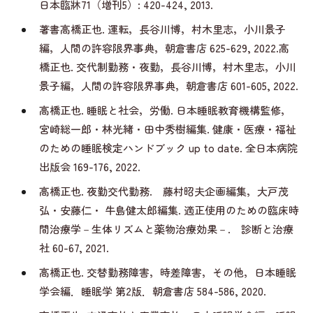
日本臨牀71（増刊5）: 420-424, 2013.
著書高橋正也. 運転，長谷川博，村木里志，小川景子
編，人間の許容限界事典，朝倉書店 625-629, 2022.高
橋正也. 交代制勤務・夜勤，長谷川博，村木里志，小川
景子編，人間の許容限界事典，朝倉書店 601-605, 2022.
高橋正也. 睡眠と社会，労働. 日本睡眠教育機構監修，
宮崎総一郎・林光緖・田中秀樹編集. 健康・医療・福祉
のための睡眠検定ハンドブック up to date. 全日本病院
出版会 169-176, 2022.
高橋正也. 夜勤交代勤務. 藤村昭夫企画編集，大戸茂
弘・安藤仁・ 牛島健太郎編集. 適正使用のための臨床時
間治療学－生体リズムと薬物治療効果－. 診断と治療
社 60-67, 2021.
高橋正也. 交替勤務障害，時差障害，その他，日本睡眠
学会編．睡眠学 第2版．朝倉書店 584-586, 2020.