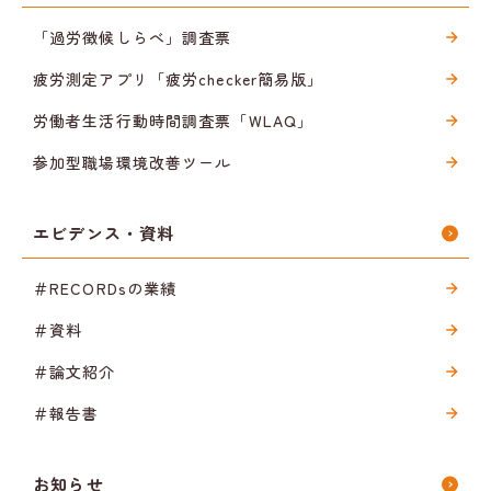
「過労徴候しらべ」調査票
疲労測定アプリ「疲労checker簡易版」
労働者生活行動時間調査票「WLAQ」
参加型職場環境改善ツール
エビデンス・資料
＃RECORDsの業績
＃資料
＃論文紹介
＃報告書
お知らせ