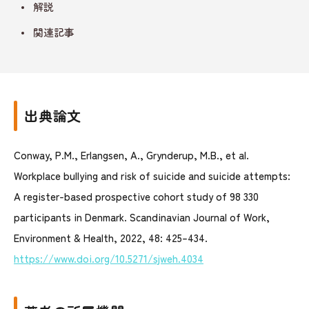
解説
関連記事
出典論文
Conway, P.M., Erlangsen, A., Grynderup, M.B., et al.
Workplace bullying and risk of suicide and suicide attempts:
A register-based prospective cohort study of 98 330
participants in Denmark. Scandinavian Journal of Work,
Environment & Health, 2022, 48: 425–434.
https://www.doi.org/10.5271/sjweh.4034