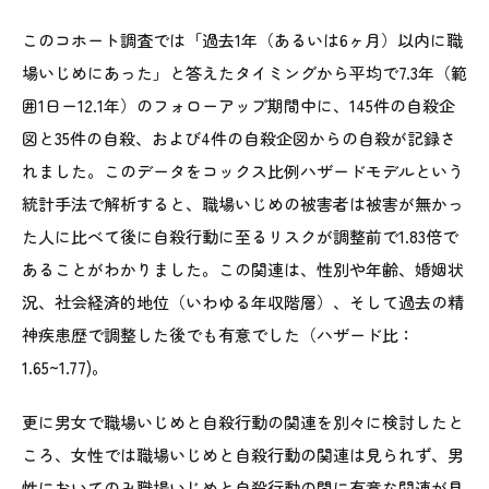
このコホート調査では「過去1年（あるいは6ヶ月）以内に職
場いじめにあった」と答えたタイミングから平均で7.3年（範
囲1日ー12.1年）のフォローアップ期間中に、145件の自殺企
図と35件の自殺、および4件の自殺企図からの自殺が記録さ
れました。このデータをコックス比例ハザードモデルという
統計手法で解析すると、職場いじめの被害者は被害が無かっ
た人に比べて後に自殺行動に至るリスクが調整前で1.83倍で
あることがわかりました。この関連は、性別や年齢、婚姻状
況、社会経済的地位（いわゆる年収階層）、そして過去の精
神疾患歴で調整した後でも有意でした（ハザード比：
1.65~1.77)。
更に男女で職場いじめと自殺行動の関連を別々に検討したと
ころ、女性では職場いじめと自殺行動の関連は見られず、男
性においてのみ職場いじめと自殺行動の間に有意な関連が見