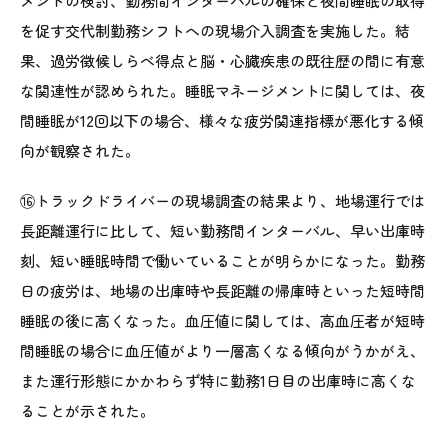
メントの検討、勤務間インターバルの確保と夜間睡眠の取得
を促す交代制勤務シフトへの現場介入調査を実施した。結
果、過労徴候しらべ得点と脳・心臓疾患の既往歴の間に有意
な関連性が認められた。睡眠マネージメントに関しては、夜
間睡眠が12回以下の場合、様々な疲労関連指標が悪化する傾
向が観察された。
⑯トラックドライバーの現場調査の結果より、地場運行では
長距離運行に比して、短い勤務間インターバル、早い出庫時
刻、短い睡眠時間で働いていることが明らかになった。勤務
日の疲労は、地場の出庫時や長距離の帰庫時といった短時間
睡眠の後に高くなった。血圧値に関しては、高血圧者が短時
間睡眠の場合に血圧値がより一層高くなる傾向がうかがえ、
また運行形態にかかわらず特に勤務1日目の出庫時に高くな
ることが示された。