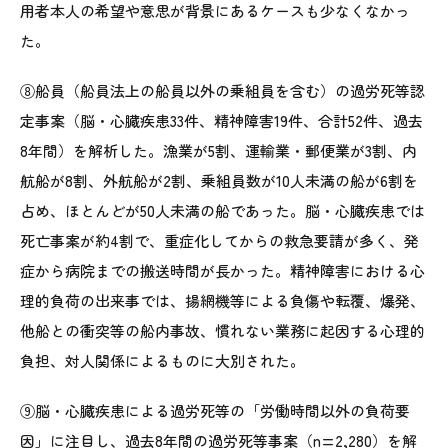
用者本人の希望や意思が背景にあるケースも少なくなかっ
た。
⑧船員（船員法上の船員以外の乗組員を含む）の過労死等認
定事案（脳・心臓疾患33件、精神障害19件、合計52件、過去
8年間）を解析した。漁業が5割、運輸業・郵便業が3割、内
航船が8割、外航船が2割、乗組員数が10人未満の船が6割を
占め、ほとんどが50人未満の船であった。脳・心臓疾患では
死亡事案が約4割で、重症化してからの救急要請が多く、発
症から病院までの搬送時間が長かった。精神障害における心
理的負荷の出来事では、揚網機等による負傷や転覆、爆発、
他船との衝突等の船内事故、慣れない業務に起因する心理的
負担、対人関係によるものに大別された。
⑨脳・心臓疾患による過労死等の「労働時間以外の負荷要
因」に注目し、過去8年間の過労死等事案（n=2,280）を解