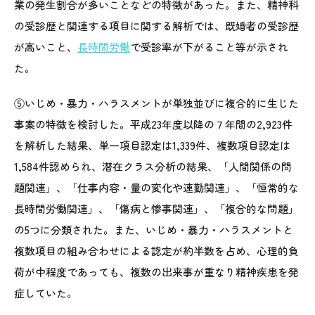
業の発生割合が多いことなどの特徴があった。また、精神科
の受診歴と関連する項目に関する解析では、既婚者の受診歴
が高いこと、
長時間労働
で受診率が下がること等が示され
た。
⑤いじめ・暴力・ハラスメントが単独並びに複合的に生じた
事案の特徴を検討した。平成23年度以降の７年間の2,923件
を解析した結果、単一項目認定は1,339件、複数項目認定は
1,584件認められ、潜在クラス分析の結果、「人間関係の問
題関連」、「仕事内容・量の変化や連勤関連」、「恒常的な
長時間労働関連」、「傷病と惨事関連」、「複合的な問題」
の5つに分類された。また、いじめ・暴力・ハラスメントと
複数項目の組み合わせによる認定が約半数を占め、心理的負
荷が中程度であっても、複数の出来事が重なり精神疾患を発
症していた。