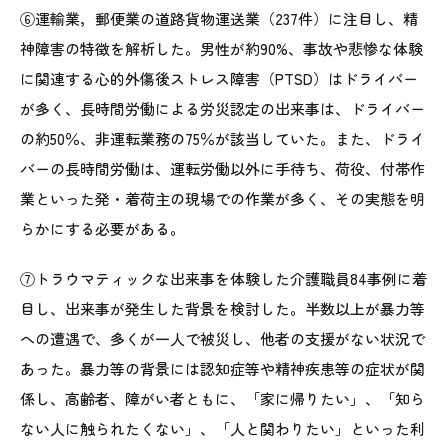
⑥運輸業，郵便業の道路貨物運送業（237件）に注目し、精
神障害の特徴を解析した。男性が約90%、事故や悲惨な体験
に関連する心的外傷後ストレス障害（PTSD）はドライバー
が多く、長時間労働による労災認定の出来事は、ドライバー
の約50％、非運転業務の75％が該当していた。また、ドライ
バーの長時間労働は、運転労働以外に手待ち、荷役、付帯作
業といった発・着荷主の現場での作業が多く、その実態を明
らかにする必要がある。
⑦トラウマティックな出来事を体験した介護職員84事例に着
目し、出来事が発生した背景を検討した。半数以上が暴力等
への遭遇で、多くが一人で被災し、他者の支援がない状況で
あった。暴力等の背景には認知症等や精神疾患等の症状が関
係し、高齢者、障がい者ともに、「家に帰りたい」、「知ら
ない人に触られたくない」、「人と関わりたい」といった利