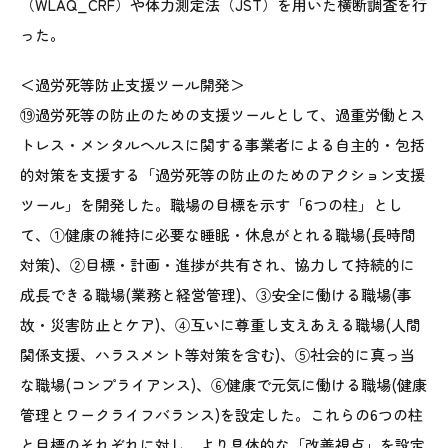
（WLAQ_CRF）や体力測定法（JST）を用いた横断調査を行
った。
＜過労死等防止支援ツール開発＞
⑲過労死等の防止のための支援ツールとして、過重労働とス
トレス・メンタルヘルスに関する事業者による自主的・包括
的対策を支援する「過労死等の防止のためのアクション支援
ツール」を開発した。職場の目標を示す「6つの柱」とし
て、①健康の維持に必要な睡眠・休息がとれる職場(長時間
対策)、②目標・計画・進捗が共有され、協力して持続的に
成長できる職場(業務と経営管理)、③安全に働ける職場(事
故・災害防止とケア)、④互いに尊重し支えあえる職場(人間
関係支援、ハラスメント等対策を含む)、⑤社会的に真っ当
な職場(コンプライアンス)、⑥健康で元気に働ける職場(健康
管理とワークライフバランス)を設定した。これらの6つの柱
と目標のそれぞれに対し、より具体的な「改善視点」を設定