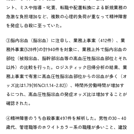
ント、ミスや指導・叱責、転職や配置転換による新規業務の
急激な負担増加など、複数の心理的負荷が重なって精神障害
を発症し自殺に至っていた。
③脳内出血（脳出血）に注目し、業務上事案（412件）、業
務外事案(528件)の計940件を対象に、業務上外で脳内出血の
部位（被殻出血、脳幹部出血等の高血圧性脳出血部位とそれ
以外）の比較を行った。ロジスティック回帰分析の結果、業
務上事案で有意に高血圧性脳出血部位からの出血が多く（オ
ッズ比は1.79(95%CI:1.14-2.82)）、時間外労働時間が増加す
るにつれ、高血圧性脳出血の発症オッズ比は増加することが
確認された。
④精神障害のうち自殺事案497件を解析した。男性の30～40
歳代、管理職等のホワイトカラー系の職種が多いこと、建設