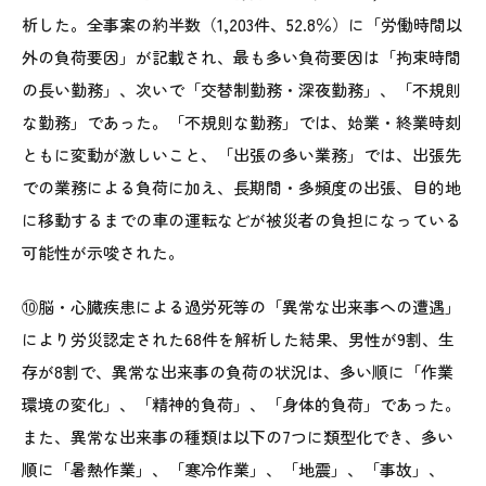
析した。全事案の約半数（1,203件、52.8％）に「労働時間以
外の負荷要因」が記載され、最も多い負荷要因は「拘束時間
の長い勤務」、次いで「交替制勤務・深夜勤務」、「不規則
な勤務」であった。「不規則な勤務」では、始業・終業時刻
ともに変動が激しいこと、「出張の多い業務」では、出張先
での業務による負荷に加え、長期間・多頻度の出張、目的地
に移動するまでの車の運転などが被災者の負担になっている
可能性が示唆された。
⑩脳・心臓疾患による過労死等の「異常な出来事への遭遇」
により労災認定された68件を解析した結果、男性が9割、生
存が8割で、異常な出来事の負荷の状況は、多い順に「作業
環境の変化」、「精神的負荷」、「身体的負荷」であった。
また、異常な出来事の種類は以下の7つに類型化でき、多い
順に「暑熱作業」、「寒冷作業」、「地震」、「事故」、