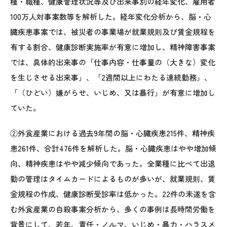
種・職種、健康管理状況等及び出来事別の経年変化、雇用者
100万人対事案数等を解析した。経年変化分析から、脳・心
臓疾患事案では、被災者の事業場が就業規則及び賃金規程を
有する割合、健康診断実施率が有意に増加し、精神障害事案
では、具体的出来事の「仕事内容・仕事量の（大きな）変化
を生じさせる出来事」、「2週間以上にわたる連続勤務」、
「（ひどい）嫌がらせ、いじめ、又は暴行」が有意に増加し
ていた。
②外食産業における過去9年間の脳・心臓疾患215件、精神疾
患261件、合計476件を解析した。脳・心臓疾患はやや増加傾
向、精神疾患はやや減少傾向であった。全業種に比べて出退
勤の管理はタイムカードによるものが多いが、就業規則、賃
金規程の作成、健康診断受診率は低かった。22件の未遂を含
む外食産業の自殺事案分析から、多くの事例は長時間労働を
背景にして、若年、責任・ノルマ、いじめ・暴力・ハラスメ