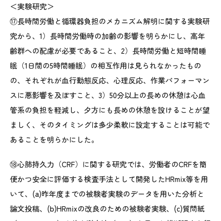
＜実験研究＞
⑰長時間労働と循環器負担のメカニズム解明に関する実験研
究から、1）長時間労働時の加齢の影響を明らかにし、高年
齢群への配慮が必要であること、2）長時間労働と短時間睡
眠（1日間の5時間睡眠）の相互作用は見られなかったもの
の、それぞれが血行動態反応、心理反応、作業パフォーマン
スに悪影響を及ぼすこと、3）50分以上の長めの休憩は心血
管系の負担を軽減し、夕方にも長めの休憩を設けることが望
ましく、そのタイミングは多少柔軟に設定することは可能で
あることを明らかにした。
⑱心肺持久力（CRF）に関する研究では、労働者のCRFを簡
便かつ安全に評価する検査手法として開発したHRmix等を用
いて、(a)昨年度までの被験者実験のデータを用いた分析と
論文投稿、(b)HRmixの改良のための被験者実験、(c)質問紙