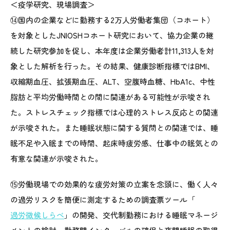
＜疫学研究、現場調査＞
⑭国内の企業などに勤務する2万人労働者集団（コホート）
を対象としたJNIOSHコホート研究において、協力企業の継
続した研究参加を促し、本年度は企業労働者計11,313人を対
象とした解析を行った。その結果、健康診断指標ではBMI、
収縮期血圧、拡張期血圧、ALT、空腹時血糖、HbA1c、中性
脂肪と平均労働時間との間に関連がある可能性が示唆され
た。ストレスチェック指標では心理的ストレス反応との関連
が示唆された。また睡眠状態に関する質問との関連では、睡
眠不足や入眠までの時間、起床時疲労感、仕事中の眠気との
有意な関連が示唆された。
⑮労働現場での効果的な疲労対策の立案を念頭に、働く人々
の過労リスクを簡便に測定するための調査票ツール「
過労徴候しらべ
」の開発、交代制勤務における睡眠マネージ