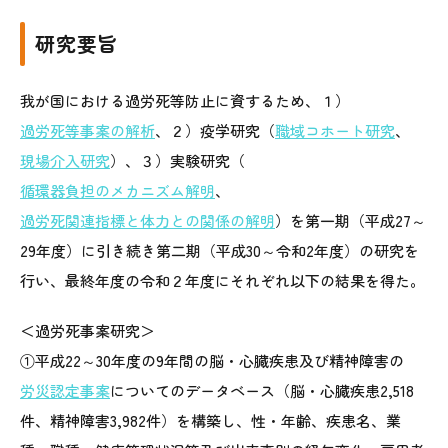
研究要旨
我が国における過労死等防止に資するため、１）
過労死等事案の解析
、２）疫学研究（
職域コホート研究
、
現場介入研究
）、３）実験研究（
循環器負担のメカニズム解明
、
過労死関連指標と体力との関係の解明
）を第一期（平成27～
29年度）に引き続き第二期（平成30～令和2年度）の研究を
行い、最終年度の令和２年度にそれぞれ以下の結果を得た。
＜過労死事案研究＞
①平成22～30年度の9年間の脳・心臓疾患及び精神障害の
労災認定事案
についてのデータベース（脳・心臓疾患2,518
件、精神障害3,982件）を構築し、性・年齢、疾患名、業