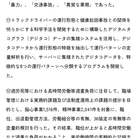
「暴力」、「交通事故」、「異質な業務」であった。
⑪トラックドライバーの運行形態と健康起因事故との関係を
明らかにする科学手法を開発するために構築したデジタルタ
コグラフ（デジタコ）データの集積システムを活用し、デジ
タコデータから運行形態の特徴を抽出して運行パターンの定
量解析を行い、サーバーに集積されたデジタコデータを、特
徴的な8つの運行パターンへ分類するプログラムを開発し
た。
⑫過労死等における長時間労働等過重負荷に注目して、職場
管理における実務的課題及び法制度運用上の課題の提示を目
的とし、脳心事案1,516件、精神事案2,041件を対象に、職
位、出退勤管理方法、労働組合等の有無、36協定の有無等の
定量的検討を行った。その結果、職位が上がると長時間労働
など過重な負荷がかかること、実労働時間の客観的な記録方