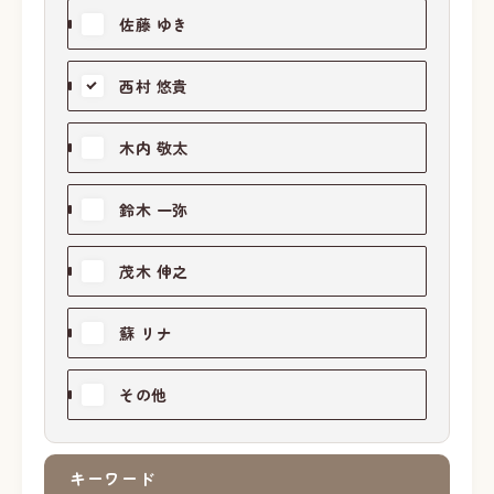
佐藤 ゆき
西村 悠貴
木内 敬太
鈴木 一弥
茂木 伸之
蘇 リナ
その他
キーワード