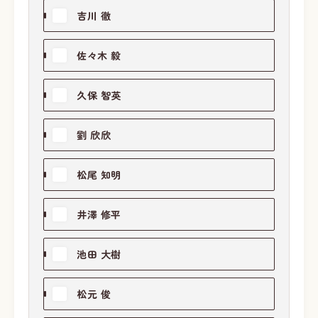
吉川 徹
佐々木 毅
久保 智英
劉 欣欣
松尾 知明
井澤 修平
池田 大樹
松元 俊