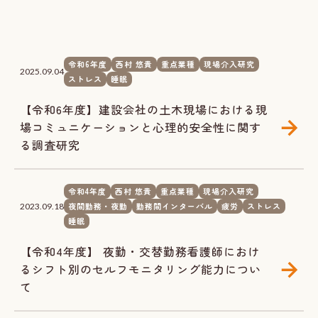
令和6年度
西村 悠貴
重点業種
現場介入研究
2025.09.04
ストレス
睡眠
【令和6年度】建設会社の土木現場における現
場コミュニケーションと心理的安全性に関す
る調査研究
令和4年度
西村 悠貴
重点業種
現場介入研究
夜間勤務・夜勤
勤務間インターバル
疲労
ストレス
2023.09.18
睡眠
【令和4年度】 夜勤・交替勤務看護師におけ
るシフト別のセルフモニタリング能力につい
て