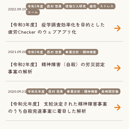
令和3年度
西村 悠貴
現場介入研究
疲労
ストレス
2022.09.19
ツール
【令和3年度】 疫学調査効率化を目的とした
疲労Checker のウェブアプリ化
令和2年度
西村 悠貴
事案分析：精神障害
2021.09.20
【令和2年度】 精神障害（自殺）の労災認定
事案の解析
令和元年度
西村 悠貴
事案分析：精神障害
長時間労働
2020.09.21
【令和元年度】 支給決定された精神障害事案
のうち自殺完遂事案に着目した解析