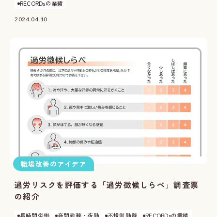
RECORDsの業績
2024.04.10
職場改善のアイデア
過労リスクを評価する「過労徴候しらべ」調査票
の紹介
長時間労働
夜間勤務・夜勤
不規則勤務
RECORDsの業績