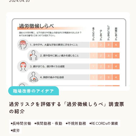
2024.04.10
職場改善のアイデア
過労リスクを評価する「過労徴候しらべ」調査票
の紹介
長時間労働
夜間勤務・夜勤
不規則勤務
RECORDsの業績
疲労