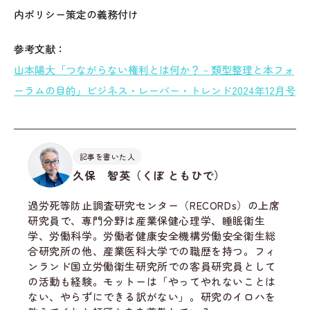
内ポリシー策定の義務付け
参考文献：
山本陽大「つながらない権利とは何か？－類型整理と本フォ
ーラムの目的」ビジネス・レーバー・トレンド2024年12月号
記事を書いた人
久保 智英（くぼ ともひで）
過労死等防止調査研究センター（RECORDs）の上席
研究員で、専門分野は産業保健心理学、睡眠衛生
学、労働科学。労働者健康安全機構労働安全衛生総
合研究所の他、産業医科大学での職歴を持つ。フィ
ンランド国立労働衛生研究所での客員研究員として
の活動も経験。モットーは「やってやれないことは
ない、やらずにできる訳がない」。研究のイロハを