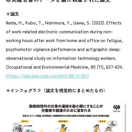
＊論文
Ikeda, H., Kubo, T., Nishimura, Y., Izawa, S. (2023). Effects
of work-related electronic communication during non-
working hours after work from home and office on fatigue,
psychomotor vigilance performance and actigraphic sleep:
observational study on information technology workers.
Occupational and Environmental Medicine, 80 (11), 627-634.
https://oem.bmj.com/content/80/11/627
＊インフォグラフ（論文を視覚的にまとめたもの）