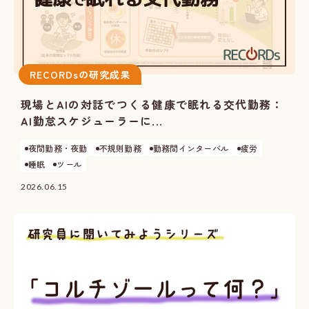
RECORDsの研究成果
現場とAIの対話でつくる健康で眠れる交代勤務：
AI勤怠スケジューラーに...
夜間勤務・夜勤
不規則勤務
勤務間インターバル
疲労
睡眠
ツール
2026.06.15