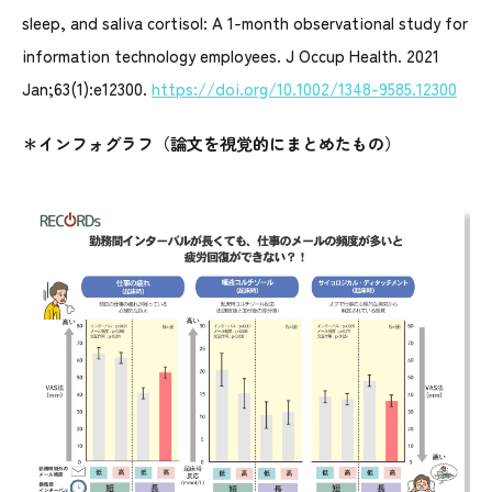
sleep, and saliva cortisol: A 1-month observational study for
information technology employees. J Occup Health. 2021
Jan;63(1):e12300.
https://doi.org/10.1002/1348-9585.12300
＊インフォグラフ（論文を視覚的にまとめたもの）