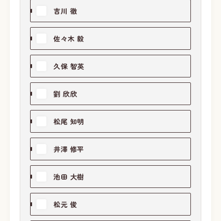
吉川 徹
佐々木 毅
久保 智英
劉 欣欣
松尾 知明
井澤 修平
池田 大樹
松元 俊