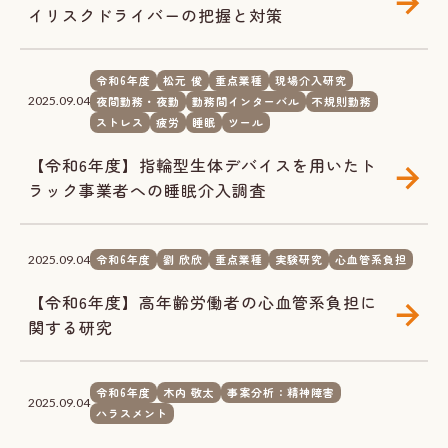
イリスクドライバーの把握と対策
令和6年度
松元 俊
重点業種
現場介入研究
夜間勤務・夜勤
勤務間インターバル
不規則勤務
2025.09.04
ストレス
疲労
睡眠
ツール
【令和6年度】指輪型生体デバイスを用いたト
ラック事業者への睡眠介入調査
令和6年度
劉 欣欣
重点業種
実験研究
心血管系負担
2025.09.04
【令和6年度】高年齢労働者の心血管系負担に
関する研究
令和6年度
木内 敬太
事案分析：精神障害
2025.09.04
ハラスメント