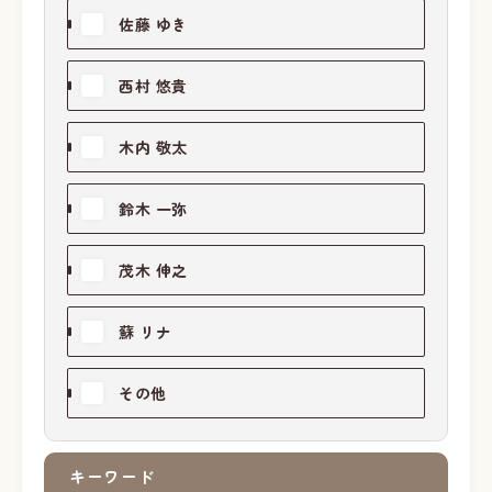
佐藤 ゆき
西村 悠貴
木内 敬太
鈴木 一弥
茂木 伸之
蘇 リナ
その他
キーワード