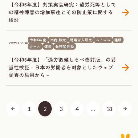
【令和6年度】対策実装研究：過労死等として
の精神障害の増加事由とその防止策に関する
検討
令和6年度
木内 敬太
現場介入研究
ストレス
睡眠
2025.09.04
ツール
疲労
長時間労働
【令和6年度】「過労徴候しらべ改訂版」の妥
当性検証－日本の労働者を対象としたウェブ
調査の結果から－
1
2
3
4
...
18