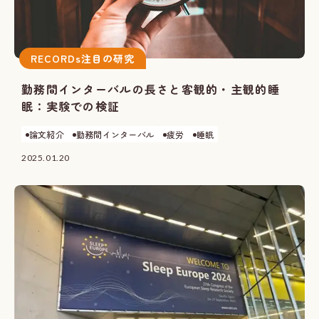
RECORDs注目の研究
勤務間インターバルの長さと客観的・主観的睡
眠：実験での検証
論文紹介
勤務間インターバル
疲労
睡眠
2025.01.20