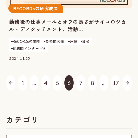
RECORDsの研究成果
勤務後の仕事メールとオフの長さがサイコロジカ
ル・ディタッチメント、活動...
RECORDsの業績
長時間労働
睡眠
疲労
勤務間インターバル
2024.11.25
1
...
4
5
6
7
8
...
17
カテゴリ